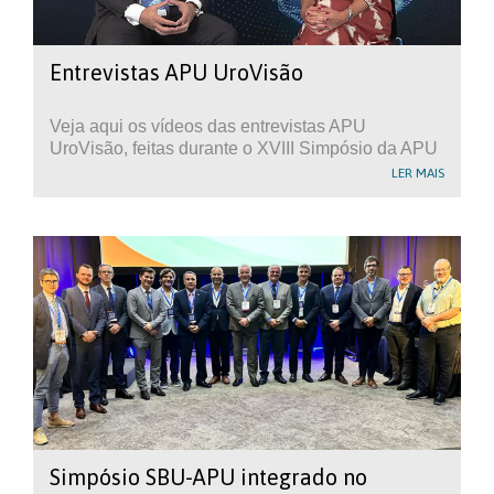
Entrevistas APU UroVisão
Veja aqui os vídeos das entrevistas APU
UroVisão, feitas durante o XVIII Simpósio da APU
LER MAIS
Simpósio SBU-APU integrado no