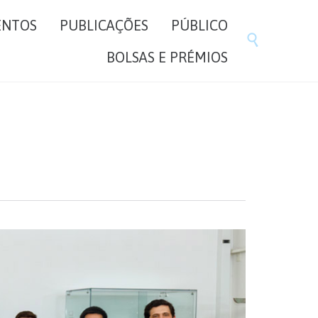
Skip
ENTOS
PUBLICAÇÕES
PÚBLICO
to

content
BOLSAS E PRÉMIOS
5