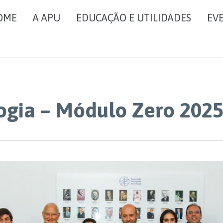
OME
A APU
EDUCAÇÃO E UTILIDADES
EV
ogia – Módulo Zero 202