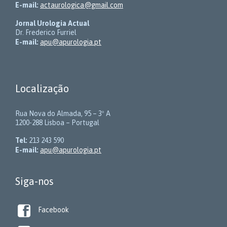
E-mail:
actaurologica@gmail.com
Jornal Urologia Actual
Dr. Frederico Furriel
E-mail:
apu@apurologia.pt
Localização
Rua Nova do Almada, 95 – 3º A
1200-288 Lisboa – Portugal
Tel:
213 243 590
E-mail:
apu@apurologia.pt
Siga-nos

Facebook