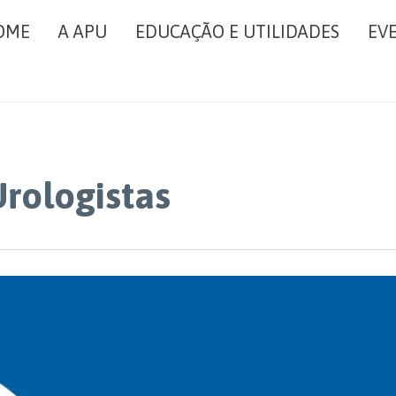
OME
A APU
EDUCAÇÃO E UTILIDADES
EV
Urologistas