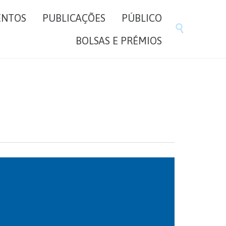
Skip
ENTOS
PUBLICAÇÕES
PÚBLICO
to

content
BOLSAS E PRÉMIOS