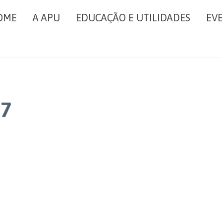
OME
A APU
EDUCAÇÃO E UTILIDADES
EV
07