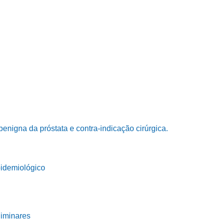
 benigna da próstata e contra-indicação cirúrgica.
pidemiológico
liminares