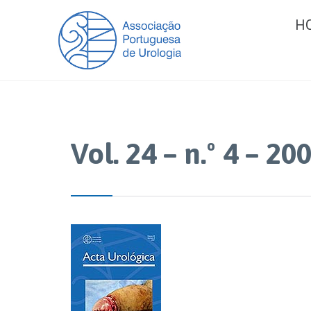
H
Vol. 24 – n.º 4 – 20