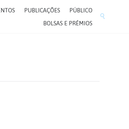
Skip
ENTOS
PUBLICAÇÕES
PÚBLICO
to

content
BOLSAS E PRÉMIOS