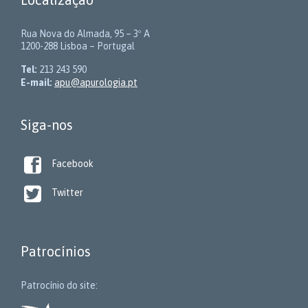
Rua Nova do Almada, 95 – 3º A
1200-288 Lisboa – Portugal
Tel:
213 243 590
E-mail:
apu@apurologia.pt
Siga-nos

Facebook

Twitter
Patrocínios
Patrocínio do site: