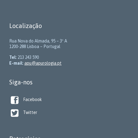
Localização
Rua Nova do Almada, 95 – 3º A
1200-288 Lisboa – Portugal
Tel:
213 243 590
E-mail:
apu@apurologia.pt
Siga-nos

Facebook

Twitter