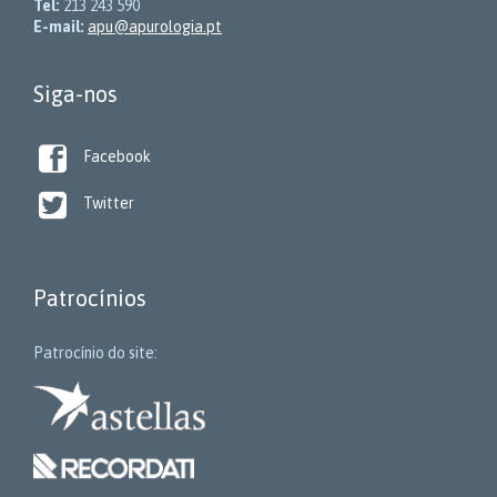
Tel:
213 243 590
E-mail:
apu@apurologia.pt
Siga-nos

Facebook

Twitter
Patrocínios
Patrocínio do site: