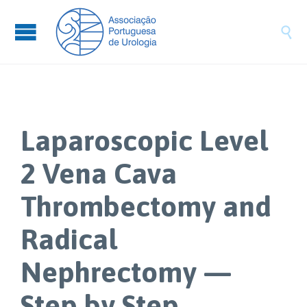

Laparoscopic Level
2 Vena Cava
Thrombectomy and
Radical
Nephrectomy —
Step by Step