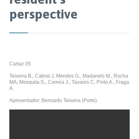
perspective
Cartaz 05
Teixeira B., Cabral J, Mendes G., Madanelo M., Rocha
MA, Mesquita S., Correia J., Tavares C, Pinto A., Fraga
A.
Apresentador: Bernardo Teixeira (Porto)