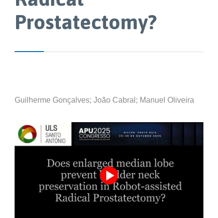
Prostatectomy?
Guilherme Gonçalves; João Cabral; Manuel Oliveira