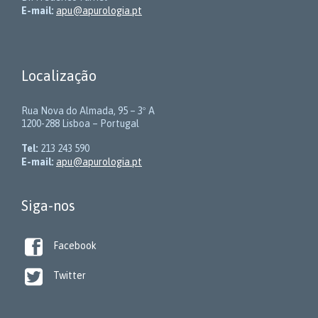
E-mail:
apu@apurologia.pt
Localização
Rua Nova do Almada, 95 – 3º A
1200-288 Lisboa – Portugal
Tel:
213 243 590
E-mail:
apu@apurologia.pt
Siga-nos

Facebook

Twitter